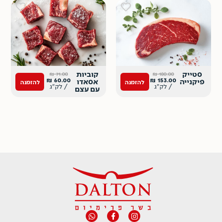
סטייק
קוביות
₪
71.00
₪
180.00
₪
60.00
₪
153.00
פיקנייה
אסאדו
להזמנה
להזמנה
/ לק"ג
/ לק"ג
עם עצם