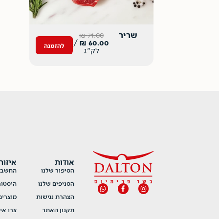
שריר
₪
71.00
/
₪
60.00
להזמנה
לק"ג
אודות
איזור
הסיפור שלנו
החשבון
הסניפים שלנו
היסטור
הצהרת נגישות
מוצרי
תקנון האתר
צרו אי