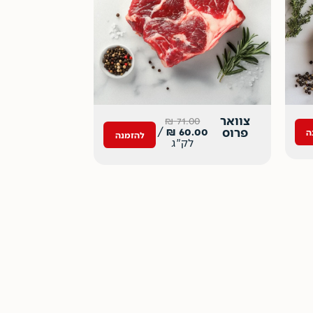
צוואר
₪
71.00
/
₪
60.00
פרוס
ה
להזמנה
לק"ג