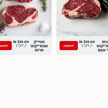
וש
235.00
₪
סטייק
235.00
₪
/ לק"ג
/ לק"ג
ריקוט
אנטריקוט
להזמנה
להזמנ
 עצם
פרוס