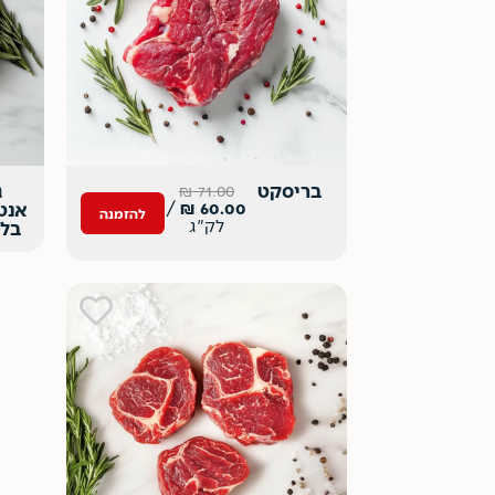
בריסקט
ג
₪
71.00
/
₪
60.00
אנט
להזמנה
לק"ג
בלי