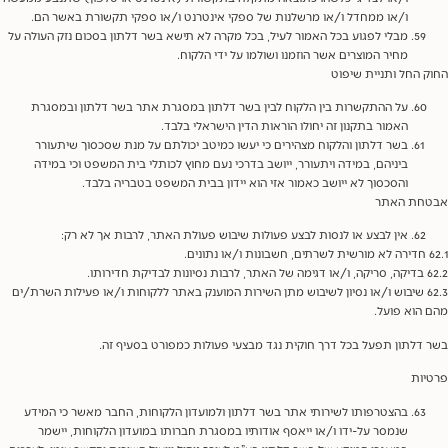
ו/או ממחדל ו/או מרשלנות של ספקי אינטרנט ו/או ספקי תקשורת באשר הם.
מבלי לפגוע בכל האמור לעיל, בכל מקרה לא תישא בשר דלתון בסכום נזק העולה על
מחיר המוצרים אשר הוזמנו ושולמו על ידי הלקוח.
 החל ותניית שיפוט
על ההתקשרות בין הלקוח לבין בשר דלתון במסגרת אתר בשר דלתון ובמסגרת
האמור בתקנון זה יחולו הוראות הדין הישראלי בלבד.
בשר דלתון והלקוח מצהירים כי יעשו כמיטב יכולתם על מנת שסכסוך שיתעורר
ביניהם, במידה ויתעורר, ייושב בדרכי נעם מחוץ לכותלי בית המשפט וכי במידה
והסכסוך לא ייושב כאמור אזי הוא יידון בבית המשפט בטבריה בלבד.
חת האתר
אין לבצע או לנסות לבצע פעולות שיבוש פעולת האתר, לרבות אך לא רק:
תו.
62.3 שיבוש ו/או נסיון לשיבוש מתן השירות המוענק באתר ללקוחות ו/או פעילות השרת/ים
הוא פועל.
דלתון תפעל בכל דרך חוקית נגד מבצעי פעולות כמפורט בסעיף זה.
ות
בהצטרפותו לשירותי אתר בשר דלתון ולמועדון הלקוחות, החבר מאשר כי המידע
שנמסר על-ידו ו/או ייאסף אודותיו במסגרת חברותו במועדון הלקוחות, יישמר