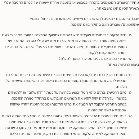
י המוצרים המסומנים בהנחה, במבצע או בהטבה אחרת יישמרו עד לסיום ההטבה עפ”י
ך הסיום המופיע באתר .
ר כי הטבות קופונים ו/או שוברים אישיים לא נשמרות, והן יחולו בתנאי
פונים/שוברים הינם בתוקף ביום ההזמנה.
חיוב הלקוח בגין מוצרים שקילים יהא בהתאם למשקל המוצרים בפועל. יוסבר כי בעת
ביצוע הזמנה אומדן ערך ההזמנה שנמסר ללקוח מתבצע עפ”י הערכת המשקל של
המוצרים השקילים המוזמנים, ואולם החיוב בפועל יתבצע עפ”י שקילה של המוצרים
בסמוך לאספקתם ללקוח.
מחירי המוצרים כוללים מס ערך מוסף (מע”מ).
ע הרכישה באתר
הוספת מוצרים בודדים ו/או טעינת רשימת מוצרים תיצור את סל הקניות שהלקוח
מבקש לרכוש וזאת מתוך מגוון המוצרים המוצגים באתר או ברשימות האישיות של
הלקוח.
סיום הרכישה, בתום מילוי הסל, יבוצע בלחיצה על כפתור “לתשלום” או “לתשלום
בקופה”. על הלקוח יהיה להזין את הפרטים המבוקשים בתהליך סגירת ההזמנה.
בסיום התהליך יתקבל דף המציג את פרטי ההזמנה ומספר הזמנה ייחודי שיהווה
אסמכתא לשליחת הזמנה.
בעת מילוי הפרטים הנדרשים, כאמור לעיל, למעט במקרה בו מתבצעת הזמנה בפעם
הראשונה, יוכל הלקוח לציין במקום המתאים כי הוא מסכים שהמוצרים המוזמנים
יושארו בסמוך לדלת המען לאספקה או במקום מבוקש אחר על ידו, למקרה שבעת
מועד האספקה לא יהא הלקוח או מי מטעמו נוכח במקום, וזאת באחריות הלקוח