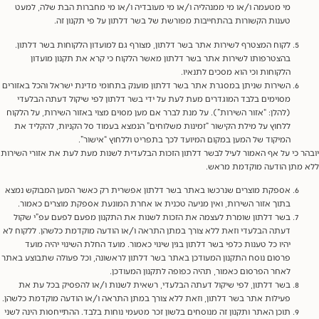
מי מטעמה ו/או מי ממנהליה ו/או מי מעובדיה ו/או מי מחברות הבת שלה, למעט
טענות הקשורות בהתחייבות מפורשת של בשר דלתון על פי תקנון זה.
לקוח המצטרף לשירות אתר בשר דלתון, מצורף גם למועדון הלקוחות בשר דלתון.
בהצטרפותו לשירות אתר בשר דלתון מאשר הלקוח כי קרא את תקנון מועדון
הלקוחות וכי הוא מסכים לתנאיו.
השירות שניתן במסגרת אתר בשר דלתון מוענק בתחומי מדינת ישראל והכל באזורים
מסוימים בלבד המוגדרים מעת לעת על ידי בשר דלתון לפי שיקול דעתה הבלעדי
(להלן: “אזור השירות”). על מנת לברר אם מען מסוים מצוי באזור השירות, על הלקוח
ללחוץ על מילת הקישור “זמינות משלוחים” הנמצא בעמוד סל הקניות, להקליד את
המיקוד של המען במקום המיועד לכך בתפריט וללחוץ “אישור”.
ר כי על אף האמור לעיל לבשר דלתון הזכות הבלעדית לשנות מעת לעת את אזורי השירות
מתן הודעה מוקדמת מראש.
אספקת מוצרים שנרכשו באתר בשר דלתון אפשרית רק כאשר המען המבוקש נמצא
בתוך אזור השירות, ואין מניעה טכנית או אחרת המונעת אספקת מוצרים כאמור.
בשר דלתון שומרת לעצמה את הזכות לשנות את התקנון מפעם לפעם עפ”י שקול
דעתה הבלעדי וזאת ללא צורך במתן התראה ו/או הודעה מוקדמת כלשהן. ללקוח לא
יהיו כל טענות כלפי בשר דלתון בגין שינוי כאמור. מועד החלת השינוי יהיה מועד
פרסום נוסח התקנון המעודכן באתר בשר דלתון לראשונה, וכל פעולה שתבוצע באתר
לאחר הפרסום כאמור, תהיה כפופה לתקנון המעודכן.
בשר דלתון, לפי שיקול דעתה הבלעדי, רשאית לשנות ו/או להפסיק בכל עת את
פעילות אתר בשר דלתון, וזאת ללא צורך במתן התראה ו/או הודעה מוקדמת כלשהן.
תוכן האתר ותקנון זה מנוסחים בלשון זכר מטעמי נוחות בלבד. ההתייחסות הינה לשני