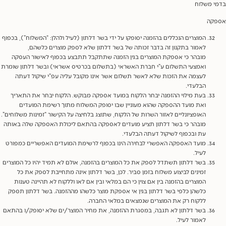
 משלוח
קה
המוצרים הנכללים בהזמנה יסופקו על ידי בשר דלתון (לעיל ולהלן: “המשלוח”), בכפוף
לאמור בתקנון זה בדבר זכותה של בשר דלתון שלא לספק מוצרים כלשהם,
מובהר כי אספקת המוצרים בגין הזמנה שתתקבל תתבצע בכפוף לאישור העסקה
ואמצעי התשלום ע”י חברת האשראי (בתשלום בכרטיס אשראי) ובשר דלתון שומרת
לעצמה את הזכות שלא לאשר תשלום אשר אינו מקובל עליה עפ”י שיקול דעתה
הבלעדי.
בעת מילוי ההזמנה יבחר הלקוח במועד אספקה מבוקש. הלקוח יבחר את התאריך
ואת מועד ההספקה שהוא מעוניין שבו יסופק המשלוח מתוך רשימת המועדים
האופציונליים לאזור השרות של הלקוח, שתוצג בלחיצה על הקישור “זמינות משלוחים”.
מובהר כי בשר דלתון תציע מועדים לאספקה בהתאם ליכולת האספקה שלה באותה
עת ובכפוף לשיקול דעתה הבלעדי.
מועד האספקה האפשרי לבחירה הינו בכפוף לרשימת המועדים האפשריים כמפורט
לעיל.
בשר דלתון תשתדל לספק את כל המוצרים בהזמנה, אולם לא תמיד יהיו כל המוצרים
זמינים לביצוע משלוח בזמן סביר. לכן, בשר דלתון אינה מתחייבת לספק את כל
המוצרים בהזמנה בין אם צוין כי הם במלאי ובין אם לאו וללקוח לא תהיינה טענות
כלשהן כלפי בשר דלתון בגין אי אספקת מוצר כלשהו מההזמנה. בשר דלתון תספק
ללקוח רק את המוצרים שנמצאים במלאי החברה.
בשר דלתון לא תגבה, במסגרת ההזמנה, את מחיר המוצר/ים שלא יסופק/ו בהתאם
לאמור לעיל.