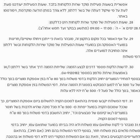
אפשרית בשעות פעילות מוקד שרות הלקוחות בלבד. שעות הפעילות יעודכנו מעת
לעת על פי שיקול דעתה של בשר דלתון, ללא צורך במתן הודעה מוקדמת, ויפורסמו
באתר.
שעות הפעילות של מוקד שרות לקוחות הינן כדלקמן:
על אף האמור בכל מקום בתקנון זה, מובהר בזאת כי ייתכן ויחולו שינויים/חריגות
במועדי האספקה וכן במועדי שעות הפעילות של מוקד שירות הלקוחות ובשר דלתון
אינה מחויבת למועדים אלה.
משלוח
לרשות הלקוח מספר דרכים לבצע הזמנה: שליחת הזמנה דרך אתר בשר דלתון ו/או
באמצעות שיחת טלפון במספר 04-9120182.
בנוסף למחירי המוצרים יחויב הלקוח בדמי משלוח בסך 80 ש”ח בגין אספקת מוצרים בסך כולל
של עד 500 ש”ח למען המבוקש במסגרת הזמנה אחת. דמי המשלוח בגין אספקת מוצרים
בסך כולל של מעל ל- 500 ש”ח יהיו ללא עלות
דמי המשלוח יקבעו סופית בהתאם לסכום הקניה לתשלום ביום אספקת המוצרים, כך
שככל שסכום הקניה בפועל יפחת מ- 500 ש”ח מכל סיבה שהיא ולרבות בשל חוסר
במוצרים ו/או קיומם של מבצעים וכד’, יחויב החשבון בדמי משלוח בסך 80 ש”ח
בנוסף לסכום הקניה.
31. מובהר כי לקוח שתואם עמו משלוח ולא היה בביתו במועד שתואם עמו, יחויב בדמי
ח מלאים בגין משלוח חוזר, בנוסף לדמי המשלוח בהם חויב (אם חויב), בהתאם
יפים הקבועים באתר, וזאת גם אם המשלוח המקורי הינו ללא דמי משלוח או בהטבה