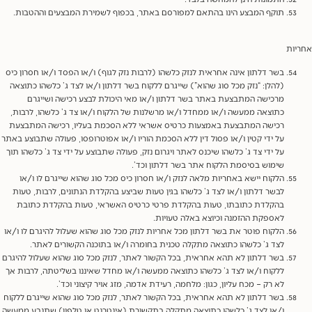
תוקף המבצע הינו בהתאם למפורסם באתר, בכפוף לשמירת המבצעים וההטבות.
ות
בשר דלתון אינה אחראית לנזק כלשהו (לרבות נזק לגוף) ו/או הפסד ו/או חסרון כיס
(להלן: “נזק מכל סוג שהוא”) שייגרם ללקוח בשר דלתון ו/או לצד ג’ כלשהו כתוצאה
מרכישה המתבצעת באתר בשר דלתון ו/או מאי היכולת לבצע רכישה ושייגרם
כתוצאה ממעשה ו/או ממחדל ו/או מרשלנות של הלקוח ו/או צד ג’ כלשהו, לרבות,
רכישה המתבצעת באמצעות כרטיס אשראי ללא הסכמת בעליו, רכישה המתבצעת
על ידי קטין ו/או פסול דין ללא הסכמת הוריו ו/או אפוטרופסו, פעולה שתבוצע באתר
על ידי צד ג’ כלשהו שיכנס לאתר ויגרום נזק, פעולה שתבוצע על ידי צד ג’ כלשהו תוך
שימוש בסיסמת הלקוח אתר בשר דלתון וכד’.
הלקוח יישא באחריות מלאה לנזק ו/או חסרון כיס מכל סוג שהוא שייגרם לו ו/או
לבשר דלתון ו/או לצד ג’ כלשהו בגין טעות שביצע בהקלדת הנתונים, לרבות, טעות
בהקלדת כתובתו, טעות בהקלדת פרטי כרטיס האשראי, טעות בהקלדת כתובת
לאספקת ההזמנה וכיוצא באלה טעויות.
הלקוח פוטר את בשר דלתון מכל אחריות לנזק מכל סוג שהוא שעלול להיגרם לו ו/או
לצד ג’ כלשהו כתוצאה מתקלה טכנית בחומרה ו/או בתוכנה הקשורים לאתר.
בשר דלתון לא תהא אחראית, בכל הקשור לאתר, לנזק מכל סוג שהוא שעלול להיגרם
ללקוח ו/או לצד ג’ כלשהו כתוצאה ממעשה ו/או מחדל שאיננו בשליטתה, לרבות אך
לא רק – מכח עליון, כגון: מלחמה, רעידת אדמה, מזג אויר קיצוני וכד’.
בשר דלתון לא תהא אחראית, בכל הקשור לאתר, לנזק מכל סוג שהוא שייגרם ללקוח
ו/או לצד ג’ כלשהו כתוצאה מתקלה בתקשורת (אינטרנט או טלפון) שתנבע ממעשה