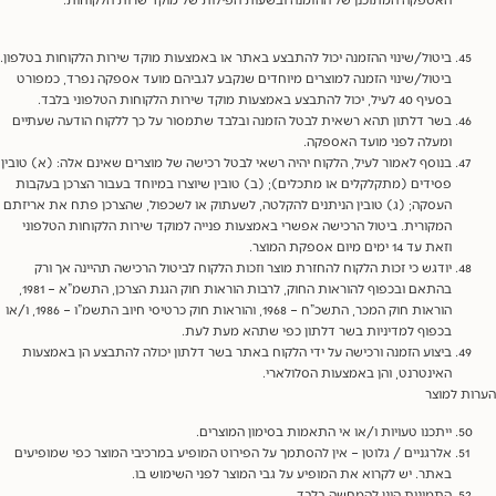
ביטול/שינוי ההזמנה יכול להתבצע באתר או באמצעות מוקד שירות הלקוחות בטלפון.
ביטול/שינוי הזמנה למוצרים מיוחדים שנקבע לגביהם מועד אספקה נפרד, כמפורט
בסעיף 40 לעיל, יכול להתבצע באמצעות מוקד שירות הלקוחות הטלפוני בלבד.
בשר דלתון תהא רשאית לבטל הזמנה ובלבד שתמסור על כך ללקוח הודעה שעתיים
ומעלה לפני מועד האספקה.
בנוסף לאמור לעיל, הלקוח יהיה רשאי לבטל רכישה של מוצרים שאינם אלה: (א) טובין
פסידים (מתקלקלים או מתכלים); (ב) טובין שיוצרו במיוחד בעבור הצרכן בעקבות
העסקה; (ג) טובין הניתנים להקלטה, לשעתוק או לשכפול, שהצרכן פתח את אריזתם
המקורית. ביטול הרכישה אפשרי באמצעות פנייה למוקד שירות הלקוחות הטלפוני
וזאת עד 14 ימים מיום אספקת המוצר.
יודגש כי זכות הלקוח להחזרת מוצר וזכות הלקוח לביטול הרכישה תהיינה אך ורק
בהתאם ובכפוף להוראות החוק, לרבות הוראות חוק הגנת הצרכן, התשמ”א – 1981,
הוראות חוק המכר, התשכ”ח – 1968, והוראות חוק כרטיסי חיוב התשמ”ו – 1986, ו/או
בכפוף למדיניות בשר דלתון כפי שתהא מעת לעת.
ביצוע הזמנה ורכישה על ידי הלקוח באתר בשר דלתון יכולה להתבצע הן באמצעות
האינטרנט, והן באמצעות הסלולארי.
ת למוצר
ייתכנו טעויות ו/או אי התאמות בסימון המוצרים.
אלרגניים / גלוטן – אין להסתמך על הפירוט המופיע במרכיבי המוצר כפי שמופיעים
באתר. יש לקרוא את המופיע על גבי המוצר לפני השימוש בו.
התמונות הינן להמחשה בלבד.