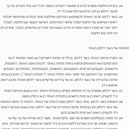
במידה והלקוח מעוניין להיגרע ממאגרי המידע כאמור לעיל יהא עליו להודיע על כך
לבשר דלתון בכתב בהתאם להוראות כל דין.
בשר דלתון תהא רשאית להשתמש בפרטים שהלקוח מסר ובמידע שתאסוף אודות
דפוסי השימוש של הלקוח לצורך שיפור השירותים, לשיפור הקשר עם הלקוח, לצורכי
דיוור ישיר או לצורך ניתוח ומסירת מידע סטטיסטי לצדדים שלישיים, ובלבד שמידע זה
לא יזהה את הלקוח.
יות של בשר דלתון באתר
הקניין הרוחני באתר בשר דלתון, בכלל זה זכויות היוצרים ו/או סמני המסחר ו/או
המדגמים ו/או הפטנטים וכיוצא באלה זכויות באתר, לרבות עיצוב האתר, התוכנות,
היישומים, הקבצים הגרפיים, הטקסטים, התמונות, הטכנולוגיות, התהליכים, התכנים,
האייקונים, קוד המחשב וכל חומר אחר הכלול באתר (“תכולת האתר”), הינם בבעלות
מלאה ובלעדית של בשר דלתון, או של צדדים שלישיים בשר דלתון קיבלה מהם רישיון
שימוש כדין.
בשר דלתון שומרת על כל זכויותיה וקניינה בתכולת האתר, ואין בעצם הכניסה לאתר
כדי להעניק רישיון ו/או זכות כלשהם בתכולת האתר ו/או בחלק ממנה.
השמות בשר דלתון, אתר בשר דלתון ושם הדומיין של האתר, לרבות כל סימני המסחר
של בשר דלתון הם בבעלות מלאה ובלעדית של בשר דלתון, ואין בעצם הכניסה לאתר
כדי להעניק רישיון ו/או זכות כלשהם בהם.
כל אזכור בקטלוגים השונים של שם, סימן מסחר, מוצר ו/או שירות של צד שלישי
כלשהו, מופיע אך ורק כשירות ללקוח ואין בו כדי להוות פרסומת, קידום מכירות, מתן
חסות ו/או המלצה כלשהי לגביהם. תמונות המוצרים מובאות להמחשה בלבד. מובהר