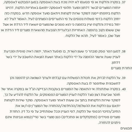
במקרה והלקוח או מי מטעמו לא יהיה נוכח בעת האספקה במען המבוקש לאספקה,
יוחזרו המוצרים לבשר דלתון ומועד חלופי לאספקה יתואם באחריות הלקוח, דהיינו
הלקוח ביוזמתו ייפנה למוקד שרות לקוחות ויתאם מועד אספקה חדש. במקרה כזה
יחויב הלקוח בדמי משלוח נוספים על פי התעריפים המצוינים לעיל. האמור לעיל לא
יחול במידה והלקוח יציין בהזמנה כי הוא מסכים שהמוצרים יושארו ליד הדלת או אצל
שכן ששמו נקוב בהזמנה. האחריות הבלעדית הנובעת מהשארת מוצרים ליד הדלת או
אצל שכן, כאמור לעיל, תהא של הלקוח.
למען הסר ספק מובהר כי שעון השרת, בו מופעל האתר, יהווה ראיה סופית ומכרעת
לעניין שעת אישור ההזמנה על ידי הלקוח באתר ושעת הוצאת החשבון על ידי בשר
דלתון.
ת מוצרים
על הלקוח לבדוק את תכולת המשלוח עם קבלתו ולערוך השוואה הן להזמנה והן
לחשבונית שתימסר לו בעת האספקה.
במקרה שתתגלה אי התאמה של המוצרים בעקבות הבדיקה הנ”ל או במקרה אחר של
חוסר שביעות רצון מצד הלקוח לעניין המוצרים המסופקים, על הלקוח להודיע על כך,
למוקד שירות הלקוחות בתוך 24 שעות לאחר מועד האספקה. מוקד שירות לקוחות
יתאם עם הלקוח את ההשלמה/ההחלפה/ההחזרה של המוצר/ים ו/או את
החיוב/הזיכוי הכספי של הלקוח, לפי העניין וככל שמתחייב על פי כל דין. החזרת
מוצרים פסידים (מתקלקלים או מתכלים) כגון מוצרי בשר טרי/קפוא וגבינות אינם
ניתנים להחזרה.
ים