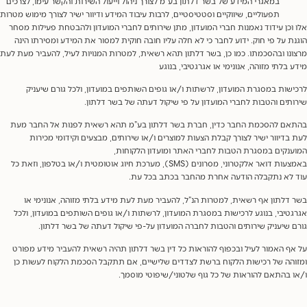
במאגרי המידע של בשר דלתון בע”מ לצורך ניהול וייעול השירות והקשר עימו, לצרכים
תפעוליים, שיווקיים וסטטיסטיים, לרבות עיבוד המידע ודיוור ישיר לצורך מימוש מטרות
וכן עידוד נאמנות חברי המועדון, מתן שירותים לחברי המועדון ולהבטחת פעילות מסחר
ת על פי חוק. ידוע לחבר כי לא חלה עליו חובה חוקית למסור את המידע ומסירתו הינה
נו ובהסכמתו. כמו כן, בשר דלתון תהא רשאית, למטרות המנויות לעיל, להעביר מעת לעת
 בלתי מזוהה, אנונימי או אגרגטיבי, בנוגע
שות במסגרת המועדון, לרשתות ו/או גופים השותפים במועדון, ולכל גורם שיעניק
תים והטבות לחברי המועדון על פי שיקול דעתה של בשר דלתון.
ם להסכמת החבר כדין, חברת בשר דלתון בע”מ תהא רשאית לפנות אל החבר מעת
בדיוור ישיר לצורך קבלת הצעות למוצרים ו/או שירותים, מבצעים וקידומי מכירות
נקים במסגרת הטבות לחברי האתר ומועדון הלקוחות,
באמצעות דואר אלקטרוני, מסרונים (SMS), מערכת חיוג אוטומטית ו/או בטלפון, וזאת כל
לא נתקבלה הודעה אחרת מהחבר בכתב בכל עת.
דלתון אף רשאית, למטרות הנ”ל, להעביר מעת לעת מידע בלתי מזוהה, אנונימי או
טיבי, בנוגע לרכישות במסגרת המועדון, לרשתות ו/או גופים השותפים במועדון, ולכל
 שיעניק שירותים והטבות לחברה המועדון על-פי שיקול דעתה של בשר דלתון.
ף האמור לעיל ובכפוף להוראות כל דין בשר דלתון תהיה רשאית להעביר מידע מפורט
הה של רכישות הלקוח ברשת לצדדים שלישיים, אם תתקבל הסכמת הלקוח לעשות כן
 בהתאם להוראות של כל גוף שלטוני/שיפוטי מוסמך.