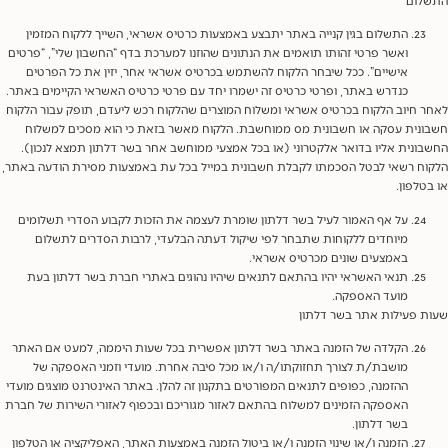
התשלום בגין קנייה באתר יתבצע באמצעות כרטיס אשראי, השייך ללקוח המזמין
ואשר פרטי זהותו תואמים את הנתונים שהוזנו למערכת בדף “החשבון שלי”, “פרטים
אישיים”. ככל שיבחר הלקוח להשתמש בכרטיס אשראי אחר, יזין את כל הפרטים
כנדרש באתר, ופרטי כרטיס זה ישמרו יחד עם פרטי כרטיס האשראי הקיימים באתר.
 חיוב הלקוח בכרטיס אשראי ומשלוח המוצרים שהלקוח רכש ליעדם, תופק עבור הלקוח
נית עסקה או חשבונית מס ממוחשבת. הלקוח מאשר בזאת כי הוא מסכים למשלוח
ונית אליו בדואר אלקטרוני (או בכל אמצעי ממוחשב אחר בשר דלתון תמצא לנכון).
ח רשאי לבטל הסכמתו לקבלת חשבונית במייל בכל עת באמצעות מסירת הודעה באתר,
טלפון.
על אף האמור לעיל בשר דלתון שומרת לעצמה את הזכות לקבוע הסדרי תשלומים
מיוחדים ללקוחות שתבחר לפי שיקול דעתה הבלעדי, לרבות הסדרים לתשלום
באמצעים שונים מכרטיס אשראי.
תנאי האשראי יהיו בהתאם לתנאים שיהיו נהוגים באתרי חברת בשר דלתון בעת
מועד האספקה.
 פעילות אתר בשר דלתון
הקלדה של הזמנה באתר בשר דלתון אפשרית בכל שעות היממה, למעט אם האתר
מושבת/ת לצורך תחזוקתו/ה ו/או מכל סיבה אחרת. מועדי וזמני האספקה של
ההזמנה, כפופים לתנאים המפורטים בתקנון זה להלן. באתר האינטרנט מוצגים מועדי
האספקה הזמינים למשלוח בהתאם לאזור מגוריכם ובכפוף לאזורי השירות של חברת
בשר דלתון.
הזמנה ו/או שינוי הזמנה ו/או ביטול הזמנה באמצעות האתר, האפליקציה או הטלפון