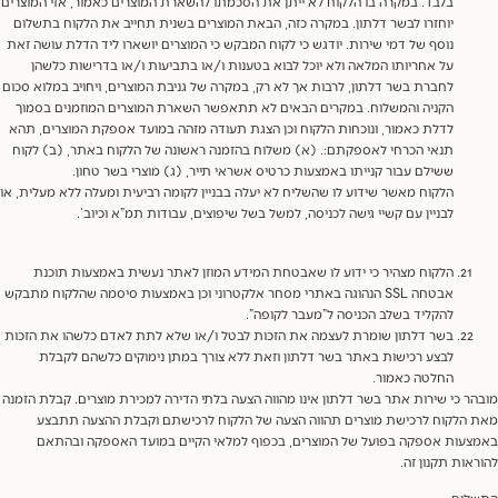
בלבד. במקרה בו הלקוח לא ייתן את הסכמתו להשארת המוצרים כאמור, אזי המוצרים
יוחזרו לבשר דלתון. במקרה כזה, הבאת המוצרים בשנית תחייב את הלקוח בתשלום
נוסף של דמי שירות. יודגש כי לקוח המבקש כי המוצרים יושארו ליד הדלת עושה זאת
על אחריותו המלאה ולא יוכל לבוא בטענות ו/או בתביעות ו/או בדרישות כלשהן
לחברת בשר דלתון, לרבות אך לא רק, במקרה של גניבת המוצרים, ויחויב במלוא סכום
הקניה והמשלוח. במקרים הבאים לא תתאפשר השארת המוצרים המוזמנים בסמוך
לדלת כאמור, ונוכחות הלקוח וכן הצגת תעודה מזהה במועד אספקת המוצרים, תהא
תנאי הכרחי לאספקתם:. (א) משלוח בהזמנה ראשונה של הלקוח באתר, (ב) לקוח
ששילם עבור קנייתו באמצעות כרטיס אשראי תייר, (ג) מוצרי בשר טחון.
הלקוח מאשר שידוע לו שהשליח לא יעלה בבניין לקומה רביעית ומעלה ללא מעלית, או
לבניין עם קשיי גישה לכניסה, למשל בשל שיפוצים, עבודות תמ”א וכיוב’.
הלקוח מצהיר כי ידוע לו שאבטחת המידע המוזן לאתר נעשית באמצעות תוכנת
אבטחה SSL הנהוגה באתרי מסחר אלקטרוני וכן באמצעות סיסמה שהלקוח מתבקש
להקליד בשלב הכניסה ל”מעבר לקופה”.
בשר דלתון שומרת לעצמה את הזכות לבטל ו/או שלא לתת לאדם כלשהו את הזכות
לבצע רכישות באתר בשר דלתון וזאת ללא צורך במתן נימוקים כלשהם לקבלת
החלטה כאמור.
ר כי שירות אתר בשר דלתון אינו מהווה הצעה בלתי הדירה למכירת מוצרים. קבלת הזמנה
הלקוח לרכישת מוצרים תהווה הצעה של הלקוח לרכישתם וקבלת ההצעה תתבצע
עות אספקה בפועל של המוצרים, בכפוף למלאי הקיים במועד האספקה ובהתאם
אות תקנון זה.
לום