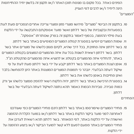
המינים כאחד. בכל מקום בו מנוסח תוכן האתר ו/או תקנון זה בלשון יחיד ההתייחסות
הינה ליחיד ו/או לרבים לפי העניין.
צרים”
בתקנון זה הביטוי “מוצרים” פירושו מוצרי מזון ומוצרי צריכה אחרים הנמכרים מעת לעת
במסעדות ובקצביות של בשר דלתון ואשר מועד אספקתם התבקשה על ידי הלקוח
בעת מילוי ההזמנה, בכפוף לאמור בתקנון זה בפרק שכותרתו “אספקה”.
שמות המוצרים יופיעו במסגרת קטלוג המוצרים המופיעים באתר בשר דלתון.
בשר דלתון אינה מחויבת, בכל דרך שהיא, לקיום מגוון כלשהו של מוצרים אתר בשר
דלתון. בשר דלתון רשאית לשנות בכל עת איזה מהמוצרים המוצגים בקטלוג המוצרים
באתר, להחליף איזה מהמוצרים בקטלוג או להוציא איזה מהמוצרים מהקטלוג הנ”ל.
אופן הצגת המוצרים באתר בשר דלתון יקבע על ידי בשר דלתון מעת לעת על פי
שיקול דעתה הבלעדי. יובהר כי תמונות המוצרים המוצגות באתר הינן להמחשה בלבד
ואינן מחייבות באופן כלשהו את בשר דלתון.
במסגרת הרכישה באתר בשר דלתון, יהיה הלקוח רשאי להזמין ממוצר כלשהו אך ורק
כמות סבירה. סבירות הכמות כאמור תהא נתונה לשיקול דעתה הבלעדי של בשר
דלתון.
רים
מחירי המוצרים שיפורסמו באתר בשר דלתון הינם מחירי המוצרים כפי שעודכנו
לאחרונה לפני מועד ביקור הלקוח באתר בשר דלתון ו/או במועד הקלדת ההזמנה
ואישורה על ידי הלקוח באתר, לפי המאוחר. בשר דלתון תהא רשאית לעדכן את
מחירי המוצרים באתר מפעם לפעם ללא קשר למועד הביקור ו/או ביצוע ההזמנה על
ידי הלקוח.