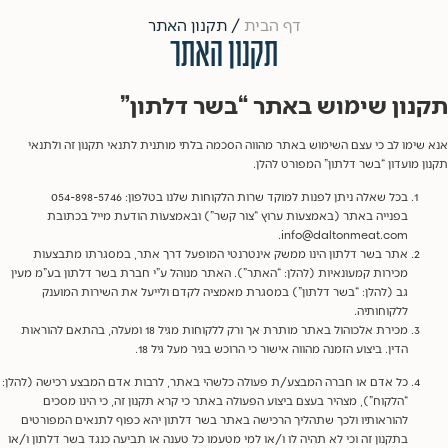
דף הבית
/
תקנון האתר
תקנון האתר
נון שימוש באתר “בשר דלתון”
שימו לב כי עצם השימוש באתר מהווה הסכמה בלתי מותנית לתנאי תקנון זה ולתנאי
ן מועדון “בשר דלתון” המפורט להלן.
בכל שאלה ניתן לפנות למוקד שרות הלקוחות שלנו בטלפון: 054-898-5746
בפנייה באתר (באמצעות ערוץ “צור קשר”) ובאמצעות הודעת מייל בכתובת
info@daltonmeat.com.
אתר בשר דלתון הינו ממשק אינטרנטי המופעל דרך אתר, במסגרתו מתבצעות
מכירות קמעונאיות (להלן: “האתר”). האתר מנוהל ע”י חברת בשר דלתון בע”מ מעין
גב (להלן: “בשר דלתון”) במסגרת מאמציה לקדם ולייעל את השירות המוענק
ללקוחותיה.
מכירת אלכוהול באתר מותרת אך ורק ללקוחות מגיל 18 ומעלה, בהתאם להוראות
הדין. ביצוע הזמנה מהווה אישור כי הרוכש בגיר מעל גיל 18.
כל אדם או חברה המבצע/ת פעולה כלשהי באתר, לרבות אדם המבצע רכישה (להלן:
“הלקוח”), מצהיר בעצם ביצוע הפעולה באתר כי קרא תקנון זה, כי הינו מסכים
להוראותיו ולכך שתהליך הרכישה באתר בשר דלתון יהא כפוף לתנאים המפורטים
בתקנון זה וכי לא תהיה לו ו/או למי מטעמו כל טענה או תביעה כנגד בשר דלתון ו/או