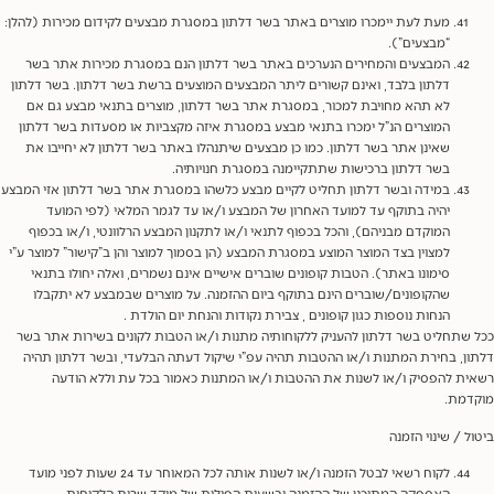
מעת לעת יימכרו מוצרים באתר בשר דלתון במסגרת מבצעים לקידום מכירות (להלן:
“מבצעים”).
המבצעים והמחירים הנערכים באתר בשר דלתון הנם במסגרת מכירות אתר בשר
דלתון בלבד, ואינם קשורים ליתר המבצעים המוצעים ברשת בשר דלתון. בשר דלתון
לא תהא מחויבת למכור, במסגרת אתר בשר דלתון, מוצרים בתנאי מבצע גם אם
המוצרים הנ”ל ימכרו בתנאי מבצע במסגרת איזה מקצביות או מסעדות בשר דלתון
שאינן אתר בשר דלתון. כמו כן מבצעים שיתנהלו באתר בשר דלתון לא יחייבו את
בשר דלתון ברכישות שתתקיימנה במסגרת חנויותיה.
במידה ובשר דלתון תחליט לקיים מבצע כלשהו במסגרת אתר בשר דלתון אזי המבצע
יהיה בתוקף עד למועד האחרון של המבצע ו/או עד לגמר המלאי (לפי המועד
המוקדם מבניהם), והכל בכפוף לתנאי ו/או לתקנון המבצע הרלוונטי, ו/או בכפוף
למצוין בצד המוצר המוצע במסגרת המבצע (הן בסמוך למוצר והן ב”קישור” למוצר ע”י
סימונו באתר). הטבות קופונים שוברים אישיים אינם נשמרים, ואלה יחולו בתנאי
שהקופונים/שוברים הינם בתוקף ביום ההזמנה. על מוצרים שבמבצע לא יתקבלו
הנחות נוספות כגון קופונים , צבירת נקודות והנחת יום הולדת .
שתחליט בשר דלתון להעניק ללקוחותיה מתנות ו/או הטבות לקונים בשירות אתר בשר
ן, בחירת המתנות ו/או ההטבות תהיה עפ”י שיקול דעתה הבלעדי, ובשר דלתון תהיה
ת להפסיק ו/או לשנות את ההטבות ו/או המתנות כאמור בכל עת וללא הודעה
מת.
ל / שינוי הזמנה
לקוח רשאי לבטל הזמנה ו/או לשנות אותה לכל המאוחר עד 24 שעות לפני מועד
האספקה המתוכנן של ההזמנה ובשעות הפילות של מוקד שרות הלקוחות.